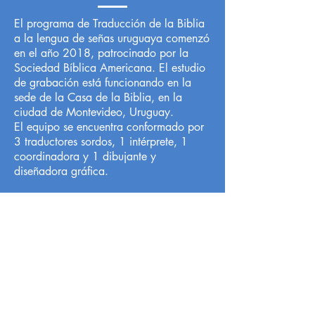
El programa de Traducción de la Biblia
a la lengua de señas uruguaya comenzó
en el año 2018, patrocinado por la
Sociedad Bíblica Americana. El estudio
de grabación está funcionando en la
sede de la Casa de la Biblia, en la
ciudad de Montevideo, Uruguay.
El equipo se encuentra conformado por
3 traductores sordos, 1 intérprete, 1
coordinadora y 1 dibujante y
diseñadora gráfica.
Local de Ventas y Distribución
Constituyente 1540 esq.Salto
Montevideo - Uruguay
(598)24110034