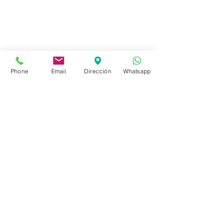
(598)24188985
(598)24196915
info@sociedadbiblica.org.uy
Phone
Email
Dirección
Whatsapp
Tienda
FAQ
Envíos
Políticas de la Tienda
Políticas de Privacidad
Métodos de pago