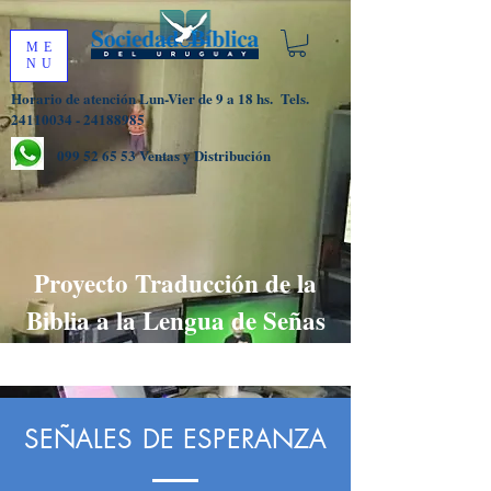
ME
NU
Horario de atención Lun-Vier de 9 a 18 hs.
Tels.
24110034 - 24188985
099 52 65 53
Ventas y Distribución
Proyecto Traducción de la
Biblia a la Lengua de Señas
Uruguaya
SEÑALES DE ESPERANZA