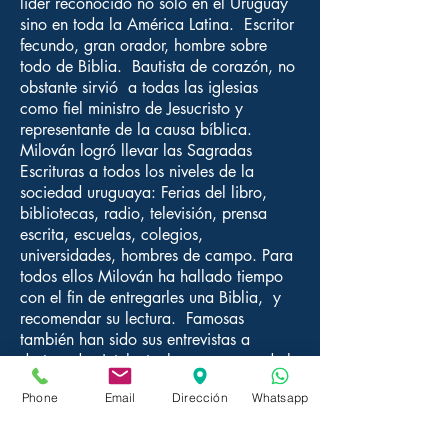
líder reconocido no sólo en el Uruguay
sino en toda la América Latina. Escritor
fecundo, gran orador, hombre sobre
todo de Biblia. Bautista de corazón, no
obstante sirvió a todas las iglesias
como fiel ministro de Jesucristo y
representante de la causa bíblica.
Milován logró llevar las Sagradas
Escrituras a todos los niveles de la
sociedad uruguaya: Ferias del libro,
bibliotecas, radio, televisión, prensa
escrita, escuelas, colegios,
universidades, hombres de campo. Para
todos ellos Milován ha hallado tiempo
con el fin de entregarles una Biblia, y
recomendar su lectura. Famosas
también han sido sus entrevistas a
destacados intelectuales uruguayos de la
talla de Juana de Ibarbourou, Pedro
Phone
Email
Dirección
Whatsapp
Sabat Ercasty, Ubaldo Genta y muchos
más.