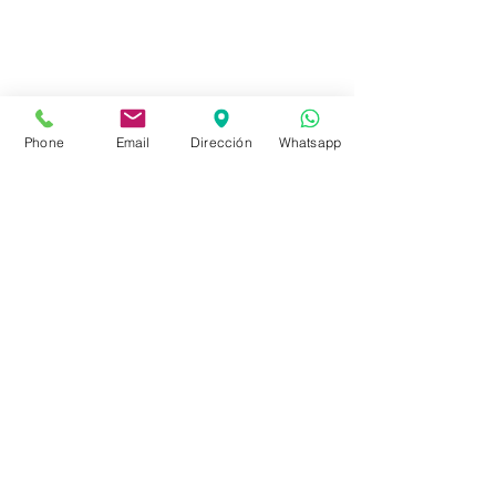
(598)24188985
(598)24196915
info@sociedadbiblica.org.uy
Phone
Email
Dirección
Whatsapp
Tienda
FAQ
Envíos
Políticas de la Tienda
Políticas de Privacidad
Métodos de pago
Redes sociales