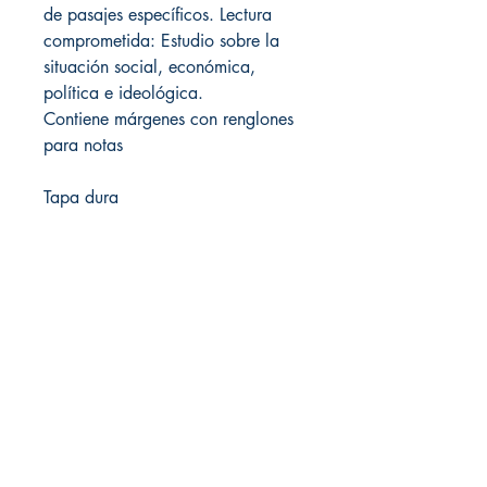
de pasajes específicos. Lectura
comprometida: Estudio sobre la
situación social, económica,
política e ideológica.
Contiene márgenes con renglones
para notas
Tapa dura
Local de Ventas y Distribución
Constituyente 1540 esq.Salto
Montevideo - Uruguay
(598)24110034