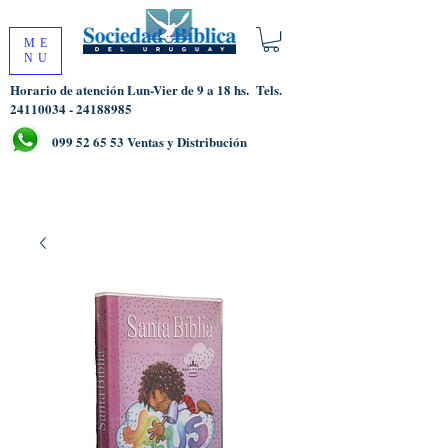
ME
NU
Horario de atención Lun-Vier de 9 a 18 hs.
Tels.
24110034 - 24188985
099 52 65 53
Ventas y Distribución