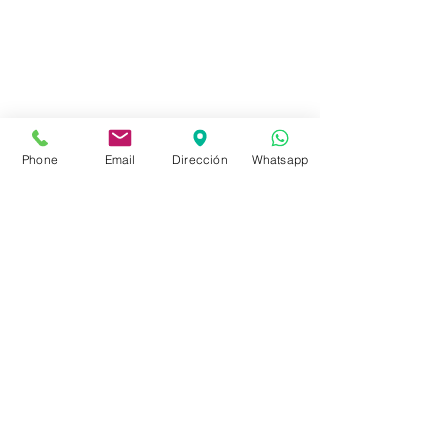
Tienda
FAQ
Envíos
Políticas de la Tienda
Phone
Email
Dirección
Whatsapp
Políticas de Privacidad
Métodos de pago
Redes sociales
Facebook
Instagram