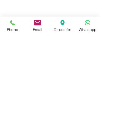
Constituyente 1540 esq.Salto
Montevideo - Uruguay
Phone
Email
Dirección
Whatsapp
(598)24110034
(598)24188985
(598)24196915
info@sociedadbiblica.org.uy
Tienda
FAQ
Envíos
Políticas de la Tienda