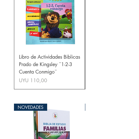
Libro de Actividades Biblicas
Libro de Actividades Bí
Prado de Kingsley ¨1-2-3
Prado de Kingsley ¨La
Cuenta Conmigo¨
Verdad y Nada Más¨
Preço
Preço
UYU 110,00
UYU 110,00
NOVEDADES
NOVEDADES