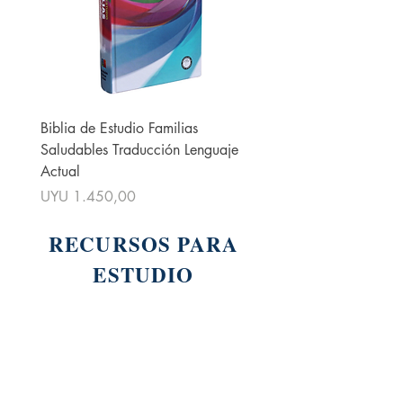
Biblia de Estudio Familias
La Biblia para La Predica
Saludables Traducción Lenguaje
Reina Valera 1960 Verde
Actual
Floreada
Preço
Preço
UYU 1.450,00
UYU 2.340,00
RECURSOS PARA
ESTUDIO